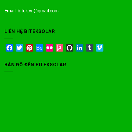
Email: bitek.vn@gmail.com
LIÊN HỆ BITEKSOLAR
Facebook
Twitter
Pinterest
Behance
Flickr
Foursquare
GitHub
LinkedIn
Tumblr
Vimeo
BẢN ĐỒ ĐẾN BITEKSOLAR