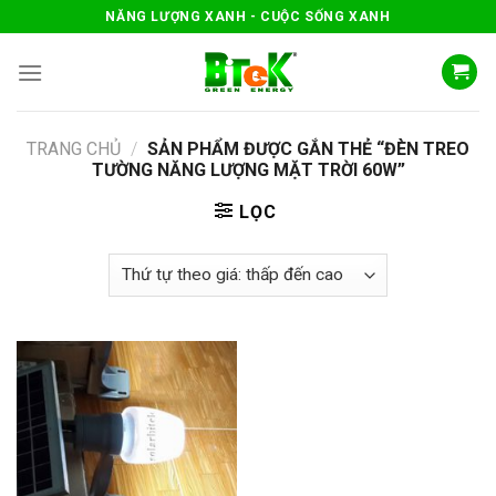
Skip
NĂNG LƯỢNG XANH - CUỘC SỐNG XANH
to
content
TRANG CHỦ
/
SẢN PHẨM ĐƯỢC GẮN THẺ “ĐÈN TREO
TƯỜNG NĂNG LƯỢNG MẶT TRỜI 60W”
LỌC