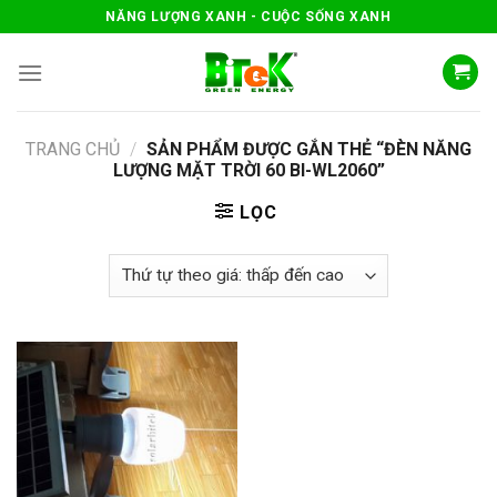
Skip
NĂNG LƯỢNG XANH - CUỘC SỐNG XANH
to
content
TRANG CHỦ
/
SẢN PHẨM ĐƯỢC GẮN THẺ “ĐÈN NĂNG
LƯỢNG MẶT TRỜI 60 BI-WL2060”
LỌC