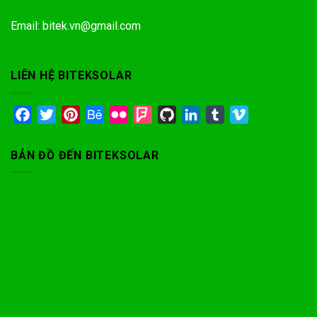
Email: bitek.vn@gmail.com
LIÊN HỆ BITEKSOLAR
Facebook
Twitter
Pinterest
Behance
Flickr
Foursquare
GitHub
LinkedIn
Tumblr
Vimeo
BẢN ĐỒ ĐẾN BITEKSOLAR