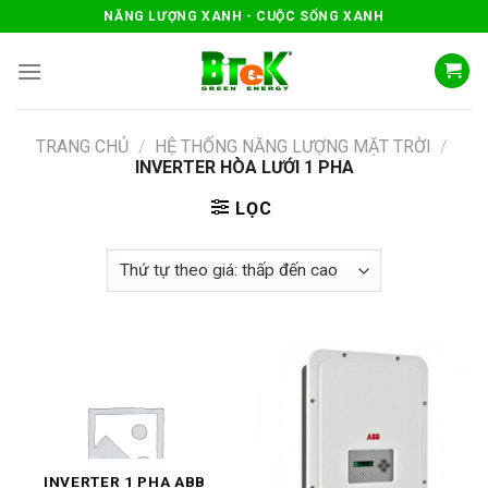
Skip
NĂNG LƯỢNG XANH - CUỘC SỐNG XANH
to
content
TRANG CHỦ
/
HỆ THỐNG NĂNG LƯỢNG MẶT TRỜI
/
INVERTER HÒA LƯỚI 1 PHA
LỌC
INVERTER 1 PHA ABB