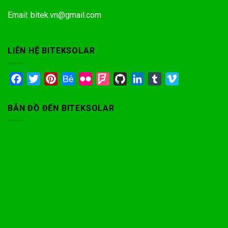
Email: bitek.vn@gmail.com
LIÊN HỆ BITEKSOLAR
Facebook
Twitter
Pinterest
Behance
Flickr
Foursquare
GitHub
LinkedIn
Tumblr
Vimeo
BẢN ĐỒ ĐẾN BITEKSOLAR