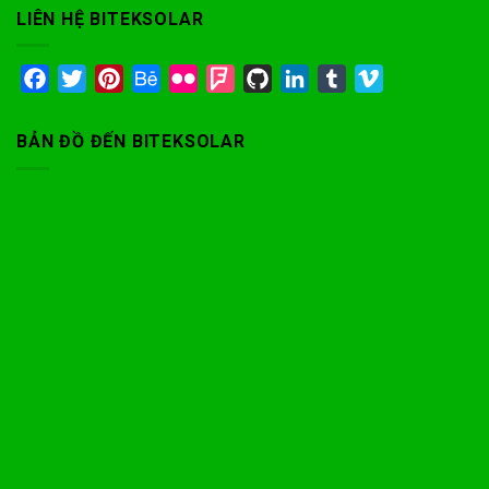
LIÊN HỆ BITEKSOLAR
Facebook
Twitter
Pinterest
Behance
Flickr
Foursquare
GitHub
LinkedIn
Tumblr
Vimeo
BẢN ĐỒ ĐẾN BITEKSOLAR
Phone