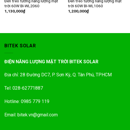
Đèn treo tường năng lượng mặt
Đèn treo tường năng lượng mặt
trời 60W BI-WL2060
trời 60W BI-WL1060
1,130,000
₫
1,200,000
₫
BITEK SOLAR
ĐIỆN NĂNG LƯỢNG MẶT TRỜI BITEK SOLAR
Địa chỉ: 28 Đường DC7, P. Sơn Kỳ, Q. Tân Phú, TPHCM
Tel: 028-62771887
Hotline: 0985 779 119
Email: bitek.vn@gmail.com