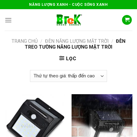
Skip
NĂNG LƯỢNG XANH - CUỘC SỐNG XANH
to
content
TRANG CHỦ
/
ĐÈN NĂNG LƯỢNG MẶT TRỜI
/
ĐÈN
TREO TƯỜNG NĂNG LƯỢNG MẶT TRỜI
LỌC