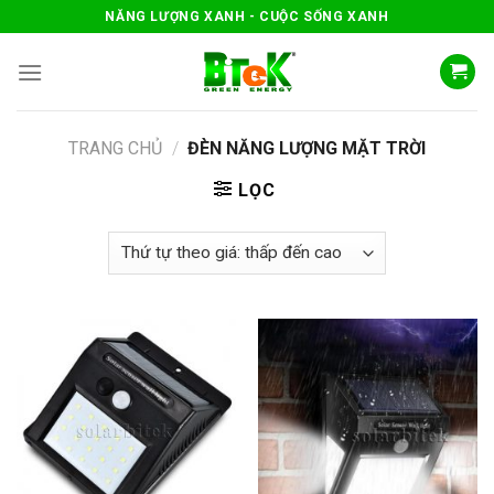
Skip
NĂNG LƯỢNG XANH - CUỘC SỐNG XANH
to
content
TRANG CHỦ
/
ĐÈN NĂNG LƯỢNG MẶT TRỜI
LỌC