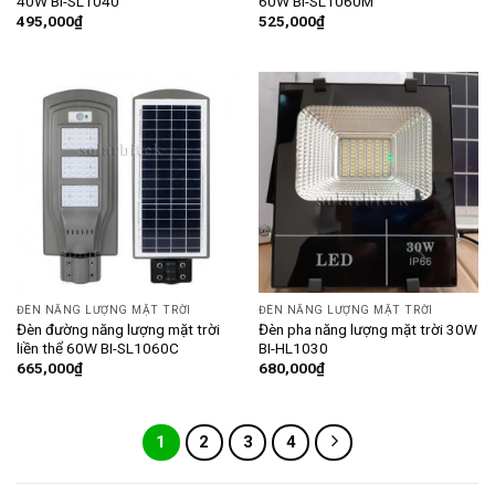
40W BI-SL1040
60W BI-SL1060M
495,000
₫
525,000
₫
ĐÈN NĂNG LƯỢNG MẶT TRỜI
ĐÈN NĂNG LƯỢNG MẶT TRỜI
Đèn đường năng lượng mặt trời
Đèn pha năng lượng mặt trời 30W
liền thể 60W BI-SL1060C
BI-HL1030
665,000
₫
680,000
₫
1
2
3
4