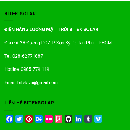
BITEK SOLAR
ĐIỆN NĂNG LƯỢNG MẶT TRỜI BITEK SOLAR
Địa chỉ: 28 Đường DC7, P. Sơn Kỳ, Q. Tân Phú, TPHCM
Tel: 028-62771887
Hotline: 0985 779 119
Email: bitek.vn@gmail.com
LIÊN HỆ BITEKSOLAR
Facebook
Twitter
Pinterest
Behance
Flickr
Foursquare
GitHub
LinkedIn
Tumblr
Vimeo