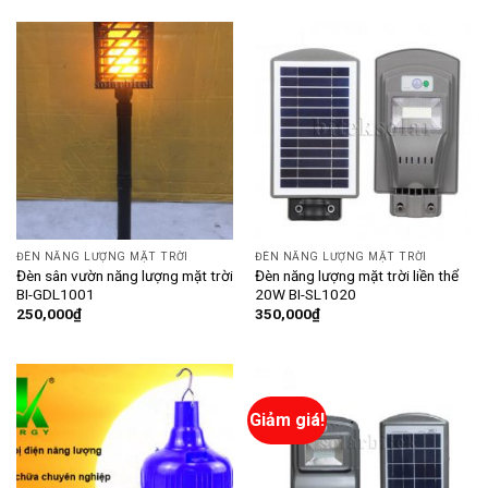
ĐÈN NĂNG LƯỢNG MẶT TRỜI
ĐÈN NĂNG LƯỢNG MẶT TRỜI
Đèn sân vườn năng lượng mặt trời
Đèn năng lượng mặt trời liền thể
BI-GDL1001
20W BI-SL1020
250,000
₫
350,000
₫
Giảm giá!