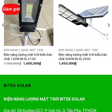
Giảm giá!
ĐÈN NĂNG LƯỢNG MẶT TRỜI
ĐÈN NĂNG LƯỢNG MẶT TRỜI
Đèn năng lượng mặt trời kiểu bàn
Đèn năng lượng mặt trời kiểu bàn
chải 120W BI-SL2120
chải 300W BI-SL2300
1,760,000
₫
1,600,000
₫
1,450,000
₫
BITEK SOLAR
ĐIỆN NĂNG LƯỢNG MẶT TRỜI BITEK SOLAR
Địa chỉ: 28 Đường DC7, P. Sơn Kỳ, Q. Tân Phú, TPHCM