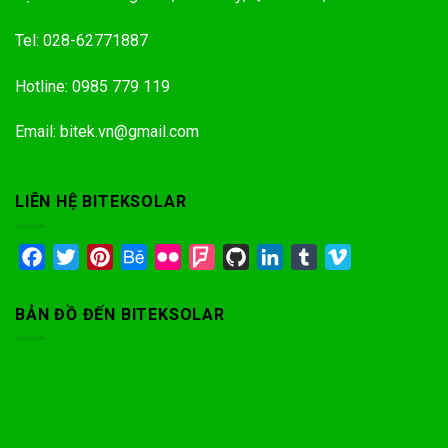
Tel: 028-62771887
Hotline: 0985 779 119
Email: bitek.vn@gmail.com
LIÊN HỆ BITEKSOLAR
Facebook
Twitter
Pinterest
Behance
Flickr
Foursquare
GitHub
LinkedIn
Tumblr
Vimeo
BẢN ĐỒ ĐẾN BITEKSOLAR