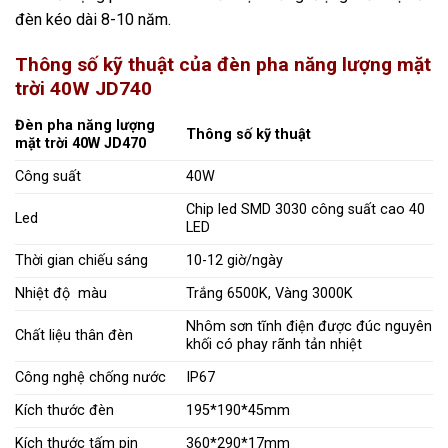
đèn kéo dài 8-10 năm.
Thông số kỹ thuật của đèn pha năng lượng mặt
trời 40W JD740
Đèn pha năng lượng
Thông số kỹ thuật
mặt trời 40W JD470
Công suất
40W
Chip led SMD 3030 công suất cao 40
Led
LED
Thời gian chiếu sáng
10-12 giờ/ngày
Nhiệt độ màu
Trắng 6500K, Vàng 3000K
Nhôm sơn tĩnh điện được đúc nguyên
Chất liệu thân đèn
khối có phay rãnh tản nhiệt
Công nghệ chống nước
IP67
Kích thước đèn
195*190*45mm
Kích thước tấm pin
360*290*17mm