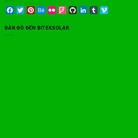
Facebook
Twitter
Pinterest
Behance
Flickr
Foursquare
GitHub
LinkedIn
Tumblr
Vimeo
BẢN ĐỒ ĐẾN BITEKSOLAR
Phone