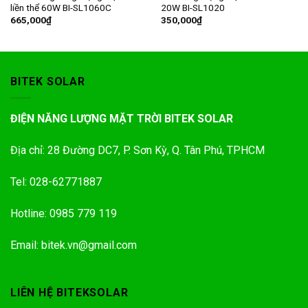
liền thể 60W BI-SL1060C
20W BI-SL1020
665,000
₫
350,000
₫
BITEK SOLAR
ĐIỆN NĂNG LƯỢNG MẶT TRỜI BITEK SOLAR
Địa chỉ: 28 Đường DC7, P. Sơn Kỳ, Q. Tân Phú, TPHCM
Tel: 028-62771887
Hotline: 0985 779 119
Email: bitek.vn@gmail.com
LIÊN HỆ BITEKSOLAR