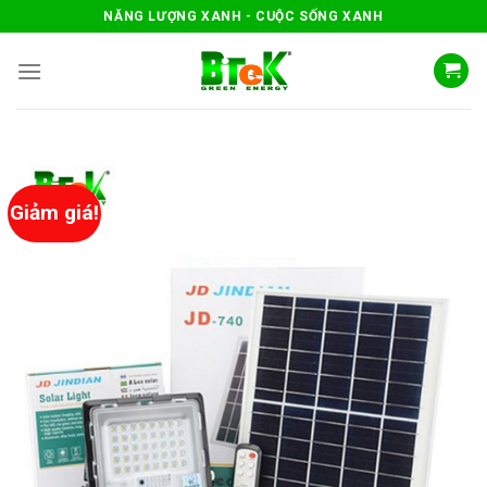
Skip
NĂNG LƯỢNG XANH - CUỘC SỐNG XANH
to
content
Giảm giá!