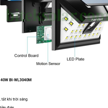
ời 40W BI-WL3040M
 tắt khi trời sáng.
tiền điện