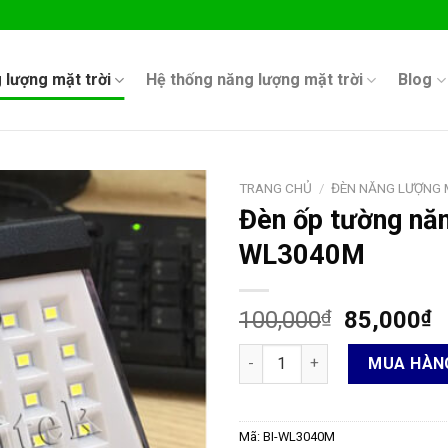
 lượng mặt trời
Hệ thống năng lượng mặt trời
Blog
TRANG CHỦ
/
ĐÈN NĂNG LƯỢNG 
Đèn ốp tường năn
WL3040M
100,000
₫
85,000
₫
Đèn ốp tường năng lượng mặt 
MUA HÀN
Mã:
BI-WL3040M