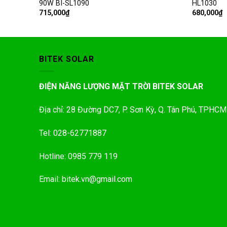
90W BI-SL1090
HL1030
715,000
₫
680,000
₫
BITEK SOLAR
ĐIỆN NĂNG LƯỢNG MẶT TRỜI BITEK SOLAR
Địa chỉ: 28 Đường DC7, P. Sơn Kỳ, Q. Tân Phú, TPHCM
Tel: 028-62771887
Hotline: 0985 779 119
Email: bitek.vn@gmail.com