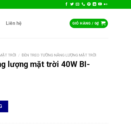
Liên hệ
GIỎ HÀNG /
0
₫
MẶT TRỜI
/
ĐÈN TREO TƯỜNG NĂNG LƯỢNG MẶT TRỜI
g lượng mặt trời 40W BI-
trời 40W BI-WL3040M số lượng
G