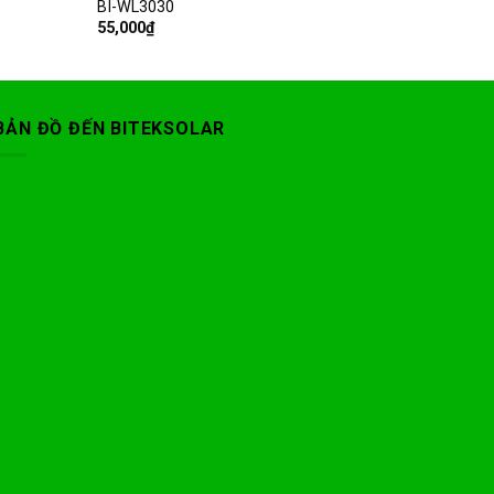
BI-WL3030
55,000
₫
BẢN ĐỒ ĐẾN BITEKSOLAR