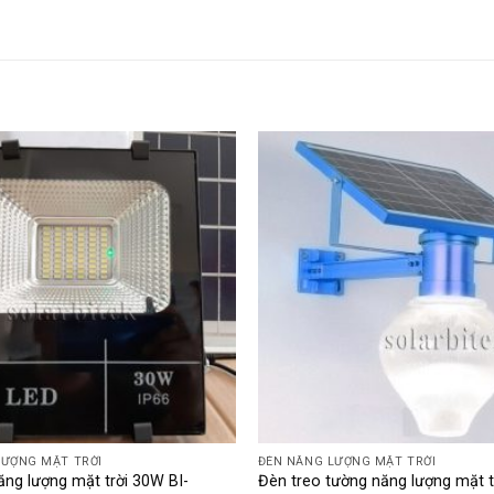
LƯỢNG MẶT TRỜI
ĐÈN NĂNG LƯỢNG MẶT TRỜI
ng lượng mặt trời 30W BI-
Đèn treo tường năng lượng mặt 