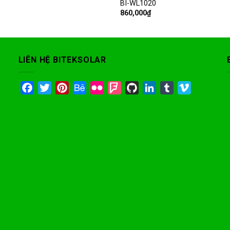
BI-WL1020
860,000
₫
LIÊN HỆ BITEKSOLAR
Facebook
Twitter
Pinterest
Behance
Flickr
Foursquare
GitHub
LinkedIn
Tumblr
Vimeo