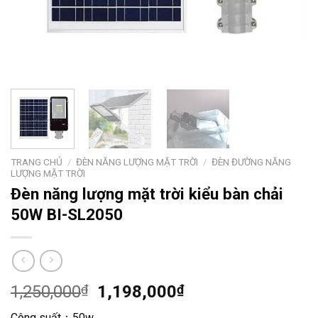
TRANG CHỦ
/
ĐÈN NĂNG LƯỢNG MẶT TRỜI
/
ĐÈN ĐƯỜNG NĂNG
LƯỢNG MẶT TRỜI
Đèn năng lượng mặt trời kiểu bàn chải
50W BI-SL2050
1,250,000
₫
1,198,000
₫
Công suất：50w