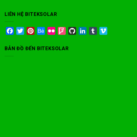
LIÊN HỆ BITEKSOLAR
Facebook
Twitter
Pinterest
Behance
Flickr
Foursquare
GitHub
LinkedIn
Tumblr
Vimeo
BẢN ĐỒ ĐẾN BITEKSOLAR