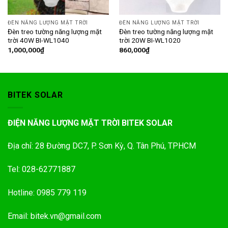
ĐÈN NĂNG LƯỢNG MẶT TRỜI
ĐÈN NĂNG LƯỢNG MẶT TRỜI
Đèn treo tường năng lượng mặt
Đèn treo tường năng lượng mặt
trời 40W BI-WL1040
trời 20W BI-WL1020
1,000,000
₫
860,000
₫
BITEK SOLAR
ĐIỆN NĂNG LƯỢNG MẶT TRỜI BITEK SOLAR
Địa chỉ: 28 Đường DC7, P. Sơn Kỳ, Q. Tân Phú, TPHCM
Tel: 028-62771887
Hotline: 0985 779 119
Email: bitek.vn@gmail.com