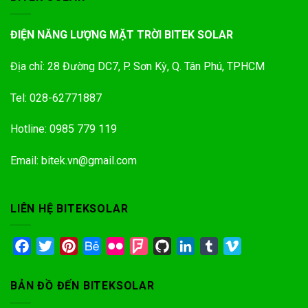
ĐIỆN NĂNG LƯỢNG MẶT TRỜI BITEK SOLAR
Địa chỉ: 28 Đường DC7, P. Sơn Kỳ, Q. Tân Phú, TPHCM
Tel: 028-62771887
Hotline: 0985 779 119
Email: bitek.vn@gmail.com
LIÊN HỆ BITEKSOLAR
Facebook
Twitter
Pinterest
Behance
Flickr
Foursquare
GitHub
LinkedIn
Tumblr
Vimeo
BẢN ĐỒ ĐẾN BITEKSOLAR