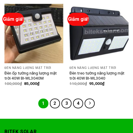
Giảm giá!
Giảm giá!
ĐÈN NĂNG LƯỢNG MẶT TRỜI
ĐÈN NĂNG LƯỢNG MẶT TRỜI
Đèn ốp tường năng lượng mặt
Đèn treo tường năng lượng mặt
trời 40W BI-WL3040M
trời 40W BI-WL3040
100,000
₫
85,000
₫
110,000
₫
95,000
₫
1
2
3
4
BITEK SOLAR