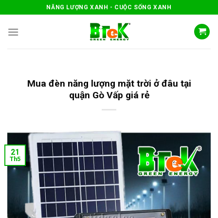
Skip
NĂNG LƯỢNG XANH - CUỘC SỐNG XANH
to
content
Mua đèn năng lượng mặt trời ở đâu tại
quận Gò Vấp giá rẻ
21
Th5