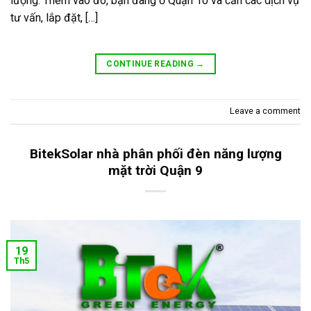
lượng. Thêm vào đó, bạn đang ở Quận 10 và cần các dịch vụ
tư vấn, lắp đặt, […]
CONTINUE READING
→
Leave a comment
BitekSolar nhà phân phối đèn năng lượng
mặt trời Quận 9
19
Th5