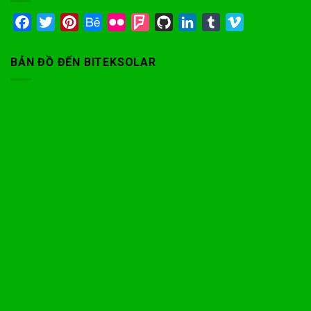
Facebook
Twitter
Pinterest
Behance
Flickr
Foursquare
GitHub
LinkedIn
Tumblr
Vimeo
BẢN ĐỒ ĐẾN BITEKSOLAR
Phone