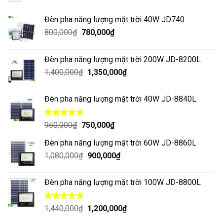
Đèn pha năng lượng mặt trời 40W JD740
800,000
₫
780,000
₫
Đèn pha năng lượng mặt trời 200W JD-8200L
1,400,000
₫
1,350,000
₫
Đèn pha năng lượng mặt trời 40W JD-8840L
Được xếp
950,000
₫
750,000
₫
hạng
5.00
5 sao
Đèn pha năng lượng mặt trời 60W JD-8860L
1,080,000
₫
900,000
₫
Đèn pha năng lượng mặt trời 100W JD-8800L
Được xếp
1,440,000
₫
1,200,000
₫
hạng
5.00