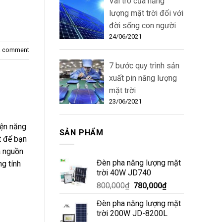
Vai trò của năng
lượng mặt trời đối với
đời sống con người
24/06/2021
a comment
7 bước quy trình sản
xuất pin năng lượng
mặt trời
23/06/2021
iện năng
SẢN PHẨM
t để bạn
à nguồn
Đèn pha năng lượng mặt
g tính
trời 40W JD740
800,000
₫
780,000
₫
Đèn pha năng lượng mặt
trời 200W JD-8200L