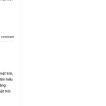
a comment
ặt trời,
tìm hiểu
năng
ặt trời