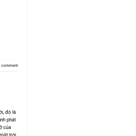
a comment
i, đó là
rình phát
đỡ của
mặt trời