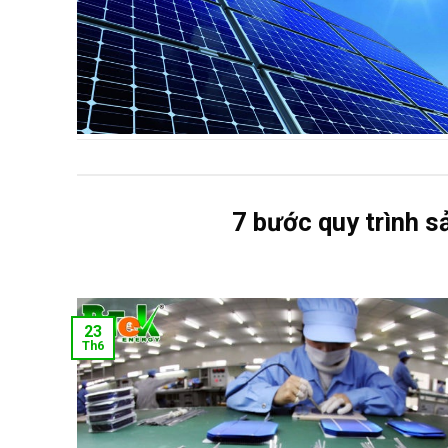
7 bước quy trình s
23
Th6