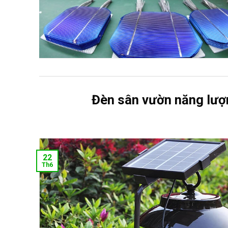
Đèn sân vườn năng lượ
22
Th6