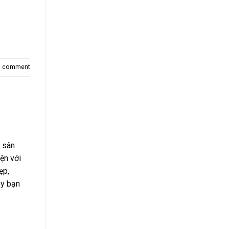
a comment
 sân
ện với
ẹp,
ậy bạn