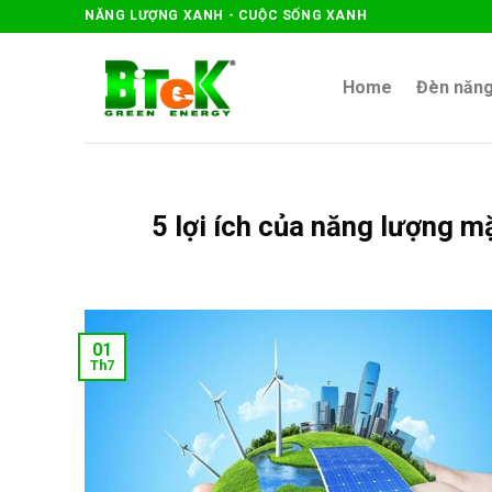
Skip
NĂNG LƯỢNG XANH - CUỘC SỐNG XANH
to
content
Home
Đèn năng
5 lợi ích của năng lượng mặ
01
Th7