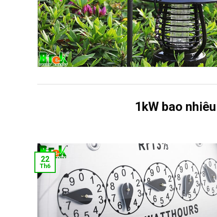
1kW bao nhiêu 
22
Th6