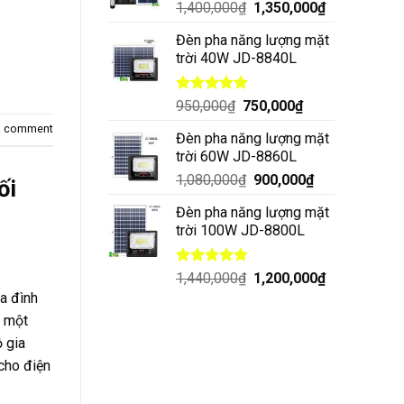
1,400,000
₫
1,350,000
₫
Đèn pha năng lượng mặt
trời 40W JD-8840L
Được xếp
950,000
₫
750,000
₫
hạng
5.00
a comment
5 sao
Đèn pha năng lượng mặt
trời 60W JD-8860L
1,080,000
₫
900,000
₫
ối
Đèn pha năng lượng mặt
trời 100W JD-8800L
Được xếp
1,440,000
₫
1,200,000
₫
hạng
5.00
a đình
5 sao
g một
 gia
cho điện