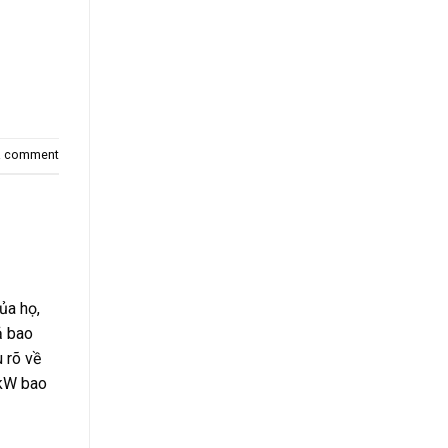
a comment
ủa họ,
ả bao
 rõ về
1kW bao