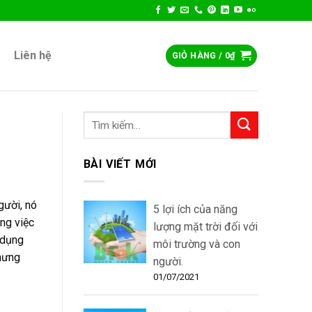
Liên hệ
GIỎ HÀNG /
0
₫
BÀI VIẾT MỚI
gười, nó
5 lợi ích của năng
ằng việc
lượng mặt trời đối với
 dụng
môi trường và con
nhưng
người.
01/07/2021