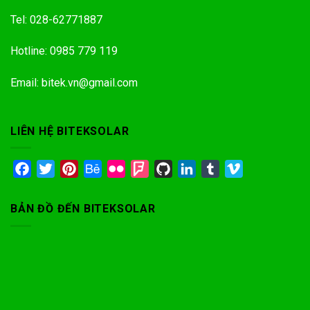
Tel: 028-62771887
Hotline: 0985 779 119
Email: bitek.vn@gmail.com
LIÊN HỆ BITEKSOLAR
Facebook
Twitter
Pinterest
Behance
Flickr
Foursquare
GitHub
LinkedIn
Tumblr
Vimeo
BẢN ĐỒ ĐẾN BITEKSOLAR