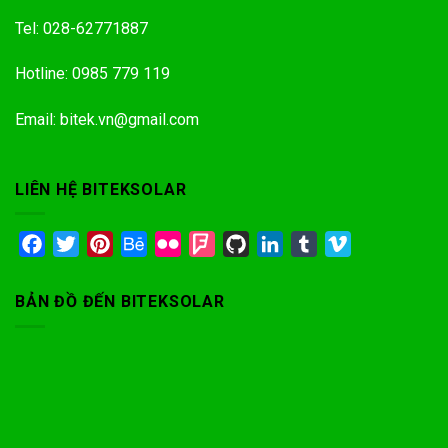
Tel: 028-62771887
Hotline: 0985 779 119
Email: bitek.vn@gmail.com
LIÊN HỆ BITEKSOLAR
Facebook
Twitter
Pinterest
Behance
Flickr
Foursquare
GitHub
LinkedIn
Tumblr
Vimeo
BẢN ĐỒ ĐẾN BITEKSOLAR