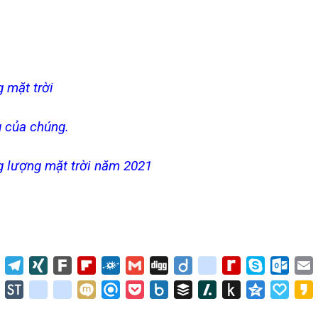
g mặt trời
g của chúng.
g lượng mặt trời năm 2021
Yummly
Telegram
XING
Fark
Flipboard
Folkd
Gmail
Digg
Diigo
blinklist
Rediff
Skype
Outlo
MyPage
dla
tuenti
StockTwits
yoolink
renren
Mixi
Refind
Pocket
Box.net
Buffer
Slashdot
Push
Qzone
Papal
to