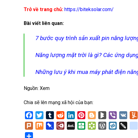
Trở về trang chủ:
https://biteksolar.com/
Bài viết liên quan:
7 bước quy trình sản xuất pin năng lượn
Năng lượng mặt trời là gì? Các ứng dụn
Những lưu ý khi mua máy phát điện năn
Nguồn:
Xem
Chia sẽ lên mạng xã hội của bạn:
Facebook
Twitter
Tumblr
Reddit
LinkedIn
Pinterest
Blogger
BlogMarks
Viber
VK
Plurk
Mix
Pinboard
Diary.Ru
AOL
Balatarin
Bookmarks.fr
WordPress
Wykop
Twid
Mail
Share