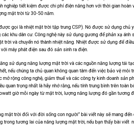
h nghiệp tiết kiệm được chi phí điện năng hơn với thời gian hoàn 
ượng mặt trời từ 30-50 năm.
n được gọi là nhiệt mặt trời tập trung CSP). Nó được sử dụng chủ 
ng các khu dân cư. Công nghệ này sử dụng gương để phản xạ ánh 
ặt trời và chuyển nó thành nhiệt năng. Nhiệt được sử dụng để điều
 với máy phát điện sau đó sản sinh ra điện.
năng sử dụng năng lượng mặt trời và các nguồn năng lượng tái tạ
 hết, nếu chúng ta chủ quan không quan tâm đến việc bảo vệ môi t
iệc mở rộng công nghệ, giảm thuế và các công ty kinh doanh sản 
u quan trọng nhất là hãy nhớ rằng, nếu tính trung bình trên toàn 
ilowatt giờ mỗi ngày từ mặt trời, lượng năng lượng đó gần tương
ng mặt trời đối với đời sống con người” bài viết này sẽ mang đến
g trong tương lai của năng lượng mặt trời, nếu bạn thấy bài viết 