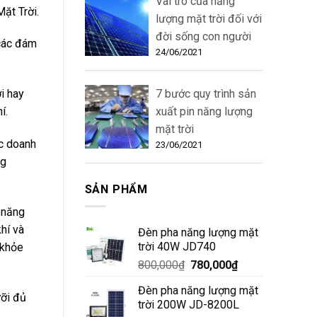
Vai trò của năng
ặt Trời.
lượng mặt trời đối với
đời sống con người
 các đám
24/06/2021
7 bước quy trình sản
i hay
xuất pin năng lượng
í.
mặt trời
ác doanh
23/06/2021
ng
SẢN PHẨM
 năng
hí và
Đèn pha năng lượng mặt
trời 40W JD740
 khỏe
800,000
₫
780,000
₫
Đèn pha năng lượng mặt
ưỡi đủ
trời 200W JD-8200L