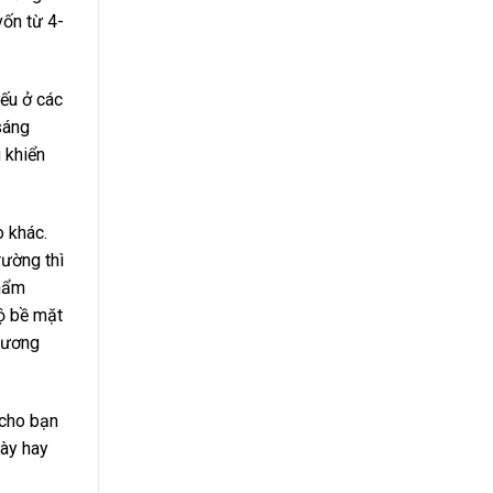
vốn từ 4-
yếu ở các
sáng
 khiển
o khác.
rường thì
phẩm
bộ bề mặt
 đương
 cho bạn
này hay