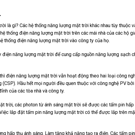
.
ời là gì? Các hệ thống năng lượng mặt trời khác nhau tùy thuộc 
hệ thống điện năng lượng mặt trời trên các mái nhà của các hộ gi
ệ thống điện năng lượng mặt trời vào công ty của họ.
y điện năng lượng mặt trời để cung cấp nguồn năng lượng sạch c
ì điện năng lượng mặt trời vẫn hoạt động theo hai loại công ngh
ng (CSP). Hầu hết mọi người đều quen thuộc với công nghệ PV bởi 
đỉnh của các tòa nhà và công ty.
ặt trời, các photon từ ánh sáng mặt trời sẽ được các tấm pin hấp 
Việc lắp đặt tấm pin năng lượng mặt trời có thể được lắp trên mặt
ng hấp thụ ánh sáng. Làm tăng khả năng tạo ra điện. Các tấm pi