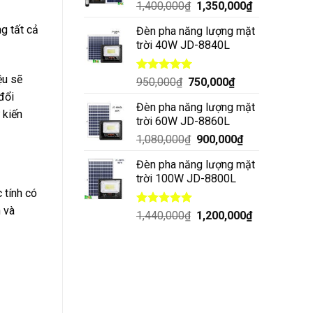
1,400,000
₫
1,350,000
₫
g tất cả
Đèn pha năng lượng mặt
trời 40W JD-8840L
ệu sẽ
Được xếp
950,000
₫
750,000
₫
hạng
5.00
đổi
5 sao
Đèn pha năng lượng mặt
 kiến
trời 60W JD-8860L
1,080,000
₫
900,000
₫
Đèn pha năng lượng mặt
trời 100W JD-8800L
 tính có
n và
Được xếp
1,440,000
₫
1,200,000
₫
hạng
5.00
5 sao