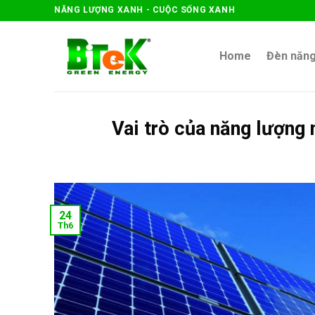
Skip
NĂNG LƯỢNG XANH - CUỘC SỐNG XANH
to
content
Home
Đèn năng
Vai trò của năng lượng 
24
Th6