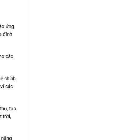
vào ứng
a đình
ho các
ệ chính
vì các
thụ, tạo
 trời,
n năng