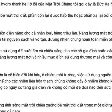
hydro thành heli ở lõi của Mặt Trời. Chúng tôi gọi đây là Bức Xạ M
bề mặt trời đất, phần còn lại được hấp thụ hoặc phản xạ lại bởi
ồn điện năng cho cả nhân loại, hàng triệu lần. Năng lượng mặt trờ
n tài nguyên sạch và vô tận, đương nhiên chúng hoàn toàn miễn ph
ợc sử dụng để sưởi ấm và chiếu sáng cho các hộ gia đình hoặc c
năng lượng mặt trời và nhiều mục đích sử dụng thương mại và cô
n là về biến đổi khí hậu, ô nhiễm môi trường, việc sử dụng nguồn
 thế cho các nhiên liệu hóa thạch, chúng không gây ô nhiễm không k
ng có nguy cơ tăng giá điện và không có mối đe dọa nào đến sức
ợng ánh sáng mặt trời chiếu xuống bề mặt trời đất trong một giờ r
trong cả năm.