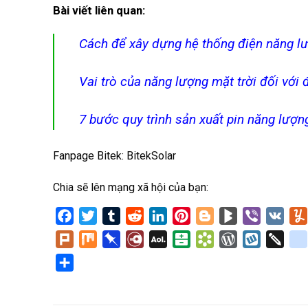
Bài viết liên quan:
Cách để xây dựng hệ thống điện năng lư
Vai trò của năng lượng mặt trời đối với
7 bước quy trình sản xuất pin năng lượn
Fanpage Bitek:
BitekSolar
Chia sẽ lên mạng xã hội của bạn:
Facebook
Twitter
Tumblr
Reddit
LinkedIn
Pinterest
Blogger
BlogMarks
Viber
VK
Plurk
Mix
Pinboard
Diary.Ru
AOL
Balatarin
Bookmarks.fr
WordPress
Wykop
Twid
Mail
Share