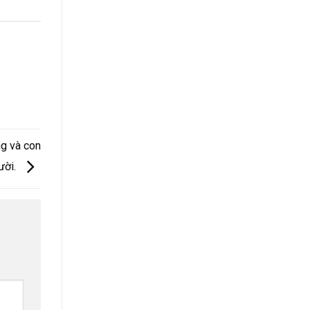
ng và con
ười.