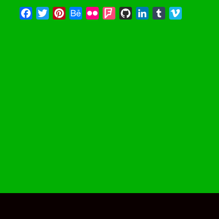
Facebook
Twitter
Pinterest
Behance
Flickr
Foursquare
GitHub
LinkedIn
Tumblr
Vimeo