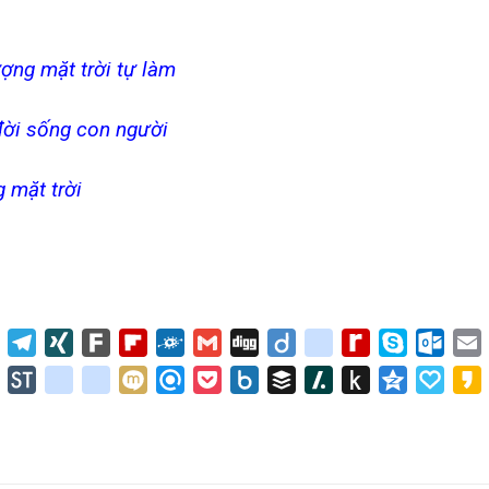
ợng mặt trời tự làm
 đời sống con người
g mặt trời
Yummly
Telegram
XING
Fark
Flipboard
Folkd
Gmail
Digg
Diigo
blinklist
Rediff
Skype
Outlo
MyPage
dla
tuenti
StockTwits
yoolink
renren
Mixi
Refind
Pocket
Box.net
Buffer
Slashdot
Push
Qzone
Papal
to
Kindle