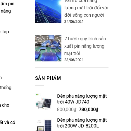
Vai trò của năng
Tấm pin
lượng mặt trời đối với
n năng
đời sống con người
24/06/2021
 tạp.
7 bước quy trình sản
xuất pin năng lượng
mặt trời
23/06/2021
h.
SẢN PHẨM
 thống
Đèn pha năng lượng mặt
trời 40W JD740
à cho
800,000
₫
780,000
₫
Đèn pha năng lượng mặt
ết và có
trời 200W JD-8200L