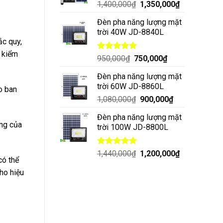
1,400,000
₫
1,350,000
₫
Đèn pha năng lượng mặt
trời 40W JD-8840L
ắc quy,
ể kiểm
Được xếp
950,000
₫
750,000
₫
hạng
5.00
5 sao
Đèn pha năng lượng mặt
trời 60W JD-8860L
o ban
1,080,000
₫
900,000
₫
Đèn pha năng lượng mặt
ởng của
trời 100W JD-8800L
Được xếp
1,440,000
₫
1,200,000
₫
có thể
hạng
5.00
5 sao
ho hiệu