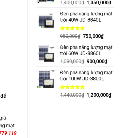
1,400,000
₫
1,350,000
₫
Đèn pha năng lượng mặt
trời 40W JD-8840L
Được xếp
950,000
₫
750,000
₫
hạng
5.00
5 sao
Đèn pha năng lượng mặt
trời 60W JD-8860L
1,080,000
₫
900,000
₫
Đèn pha năng lượng mặt
trời 100W JD-8800L
Được xếp
1,440,000
₫
1,200,000
₫
 để
hạng
5.00
5 sao
già
ợng mặt
779 119