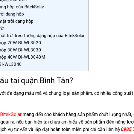
ạng hộp của BitekSolar
rời dạng hộp
mặt trời dạng hộp
rời
 trời treo tường dạng hộp của BitekSolar.
ng hộp 20W BI-WL3020
g hộp 30W BI-WL3030
ng hộp 40W BI-WL3040M
 BI-WL3040
âu tại quận Bình Tân?
 với đa dạng mẫu mã và chủng loại sản phẩm, có nhiều công suất
BitekSolar
mang đến cho khách hàng sản phẩm chất lượng nhất, 
Ngoài ra, nếu bạn hiện tại chưa am hiểu về sản phẩm đèn năng lư
dịch vụ tư vấn và lắp đặt hoàn toàn miễn phí chỉ cần liên hệ
0985 