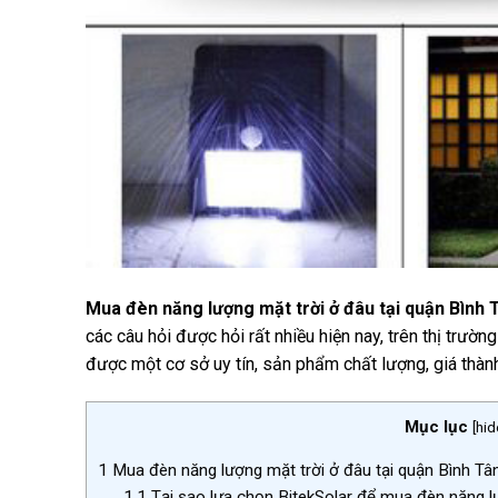
Mua đèn năng lượng mặt trời ở đâu tại quận Bình 
các câu hỏi được hỏi rất nhiều hiện nay, trên thị trư
được một cơ sở uy tín, sản phẩm chất lượng, giá thành
Mục lục
[
hid
1
Mua đèn năng lượng mặt trời ở đâu tại quận Bình Tâ
1.1
Tại sao lựa chọn BitekSolar để mua đèn năng l