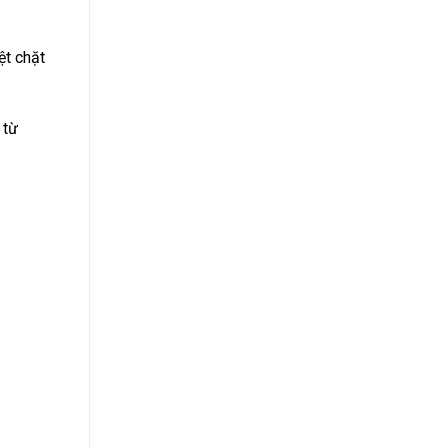
ệt chặt
 từ