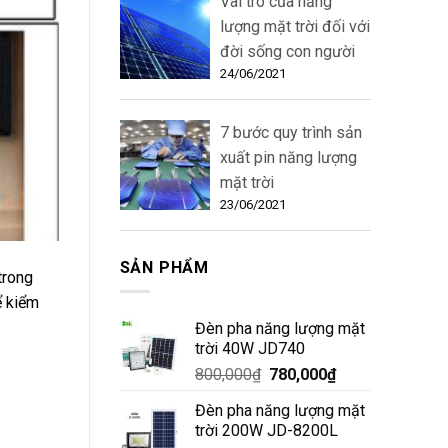
Vai trò của năng
lượng mặt trời đối với
đời sống con người
24/06/2021
7 bước quy trình sản
xuất pin năng lượng
mặt trời
23/06/2021
SẢN PHẨM
trong
ể kiểm
Đèn pha năng lượng mặt
trời 40W JD740
800,000
₫
780,000
₫
Đèn pha năng lượng mặt
trời 200W JD-8200L