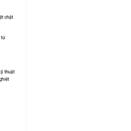
ệt chặt
 từ
kỹ thuật
ghiệt