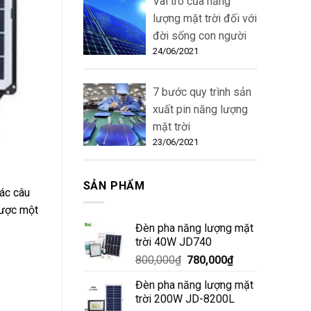
Vai trò của năng
lượng mặt trời đối với
đời sống con người
24/06/2021
7 bước quy trình sản
xuất pin năng lượng
mặt trời
23/06/2021
SẢN PHẨM
ác câu
được một
Đèn pha năng lượng mặt
trời 40W JD740
800,000
₫
780,000
₫
Đèn pha năng lượng mặt
trời 200W JD-8200L