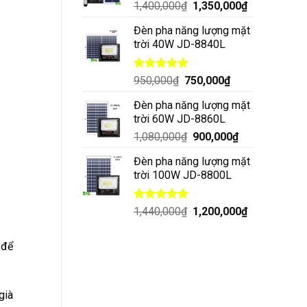
1,400,000
₫
1,350,000
₫
Đèn pha năng lượng mặt
trời 40W JD-8840L
Được xếp
950,000
₫
750,000
₫
hạng
5.00
5 sao
Đèn pha năng lượng mặt
trời 60W JD-8860L
1,080,000
₫
900,000
₫
Đèn pha năng lượng mặt
trời 100W JD-8800L
Được xếp
1,440,000
₫
1,200,000
₫
hạng
5.00
5 sao
 để
già