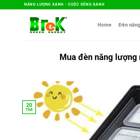
Skip
NĂNG LƯỢNG XANH - CUỘC SỐNG XANH
to
content
Home
Đèn năng
Mua đèn năng lượng m
20
Th5