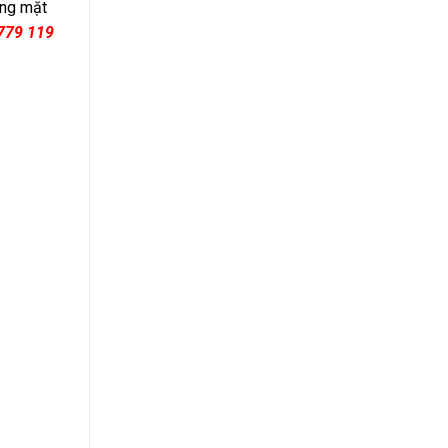
ợng mặt
779 119