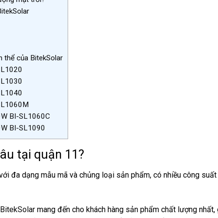
itekSolar
n thể của BitekSolar
-SL1020
-SL1030
-SL1040
I-SL1060M
 60W BI-SL1060C
90W BI-SL1090
âu tại quận 11?
 với đa dạng mẫu mã và chủng loại sản phẩm, có nhiều công suất
BitekSolar
mang đến cho khách hàng sản phẩm chất lượng nhất, 