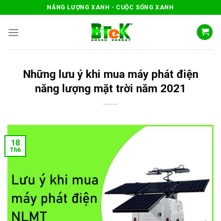
Skip
NĂNG LƯỢNG XANH - CUỘC SỐNG XANH
to
content
Những lưu ý khi mua máy phát điện
năng lượng mặt trời năm 2021
18
Th6