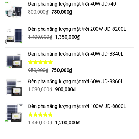
Đèn pha năng lượng mặt trời 40W JD740
800,000
₫
780,000
₫
Đèn pha năng lượng mặt trời 200W JD-8200L
1,400,000
₫
1,350,000
₫
Đèn pha năng lượng mặt trời 40W JD-8840L
Được xếp
950,000
₫
750,000
₫
hạng
5.00
5 sao
Đèn pha năng lượng mặt trời 60W JD-8860L
1,080,000
₫
900,000
₫
Đèn pha năng lượng mặt trời 100W JD-8800L
Được xếp
1,440,000
₫
1,200,000
₫
hạng
5.00
5 sao