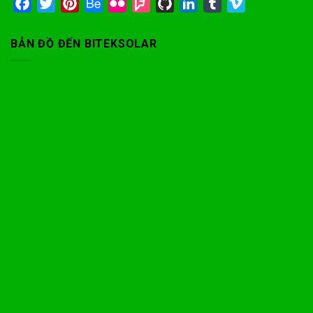
Facebook
Twitter
Pinterest
Behance
Flickr
Foursquare
GitHub
LinkedIn
Tumblr
Vimeo
BẢN ĐỒ ĐẾN BITEKSOLAR
Phone
Facebook Messenger