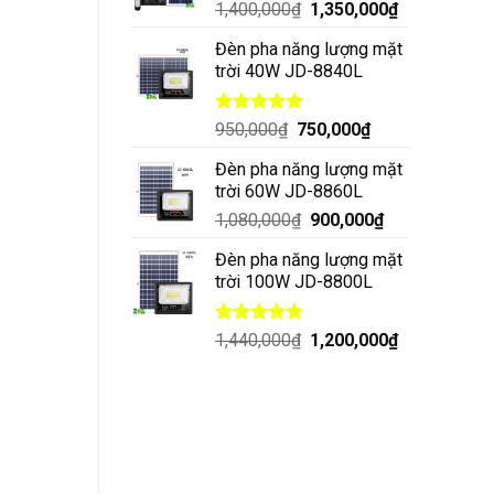
1,400,000
₫
1,350,000
₫
Đèn pha năng lượng mặt
trời 40W JD-8840L
Được xếp
950,000
₫
750,000
₫
hạng
5.00
5 sao
Đèn pha năng lượng mặt
trời 60W JD-8860L
1,080,000
₫
900,000
₫
Đèn pha năng lượng mặt
trời 100W JD-8800L
Được xếp
1,440,000
₫
1,200,000
₫
hạng
5.00
5 sao