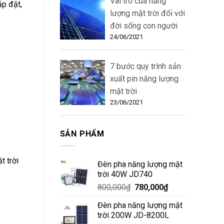
Vai trò của năng
ắp đặt,
lượng mặt trời đối với
đời sống con người
24/06/2021
7 bước quy trình sản
xuất pin năng lượng
mặt trời
23/06/2021
SẢN PHẨM
t trời
Đèn pha năng lượng mặt
trời 40W JD740
800,000
₫
780,000
₫
Đèn pha năng lượng mặt
trời 200W JD-8200L