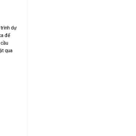
trình dự
xa để
 cầu
ật qua