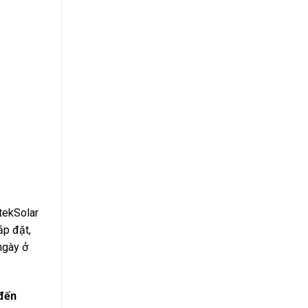
tekSolar
ắp đặt,
ngày ở
đến