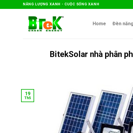
Skip
NĂNG LƯỢNG XANH - CUỘC SỐNG XANH
to
content
Home
Đèn năng
BitekSolar nhà phân ph
19
Th5