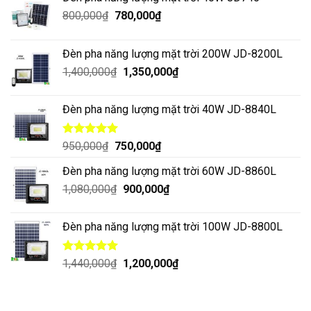
800,000
₫
780,000
₫
Đèn pha năng lượng mặt trời 200W JD-8200L
1,400,000
₫
1,350,000
₫
Đèn pha năng lượng mặt trời 40W JD-8840L
Được xếp
950,000
₫
750,000
₫
hạng
5.00
5 sao
Đèn pha năng lượng mặt trời 60W JD-8860L
1,080,000
₫
900,000
₫
Đèn pha năng lượng mặt trời 100W JD-8800L
Được xếp
1,440,000
₫
1,200,000
₫
hạng
5.00
5 sao