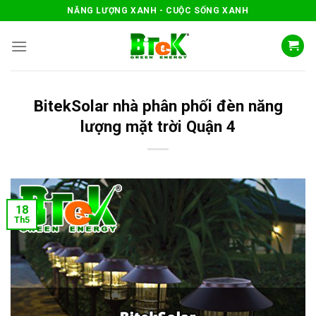
Skip
NĂNG LƯỢNG XANH - CUỘC SỐNG XANH
to
content
BitekSolar nhà phân phối đèn năng
lượng mặt trời Quận 4
18
Th5