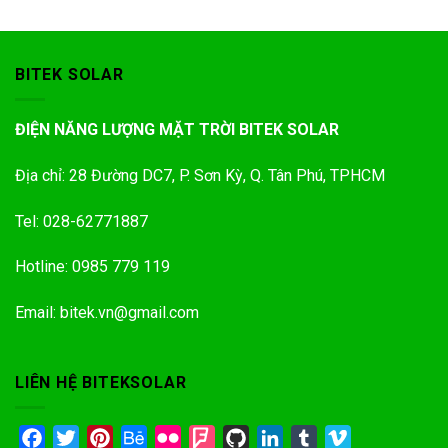
BITEK SOLAR
ĐIỆN NĂNG LƯỢNG MẶT TRỜI BITEK SOLAR
Địa chỉ: 28 Đường DC7, P. Sơn Kỳ, Q. Tân Phú, TPHCM
Tel: 028-62771887
Hotline: 0985 779 119
Email: bitek.vn@gmail.com
LIÊN HỆ BITEKSOLAR
Facebook
Twitter
Pinterest
Behance
Flickr
Foursquare
GitHub
LinkedIn
Tumblr
Vimeo