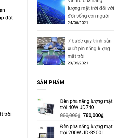
Vai trò của năng
lượng mặt trời đối với
bạn
đời sống con người
ắp đặt,
24/06/2021
7 bước quy trình sản
xuất pin năng lượng
mặt trời
23/06/2021
SẢN PHẨM
Đèn pha năng lượng mặt
trời 40W JD740
t trời
800,000
₫
780,000
₫
Đèn pha năng lượng mặt
trời 200W JD-8200L