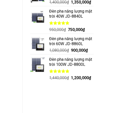
1,400,000
₫
1,350,000
₫
Đèn pha năng lượng mặt
trời 40W JD-8840L
Được xếp
950,000
₫
750,000
₫
hạng
5.00
5 sao
Đèn pha năng lượng mặt
trời 60W JD-8860L
1,080,000
₫
900,000
₫
Đèn pha năng lượng mặt
trời 100W JD-8800L
Được xếp
1,440,000
₫
1,200,000
₫
hạng
5.00
5 sao