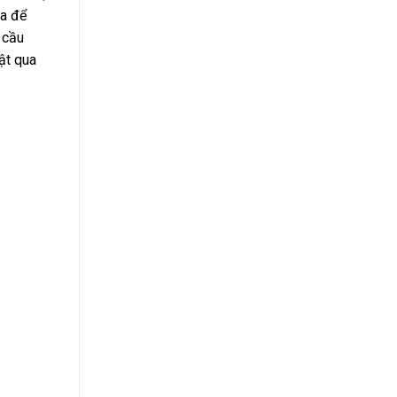
xa để
 cầu
ật qua