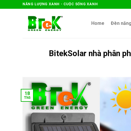
Skip
NĂNG LƯỢNG XANH - CUỘC SỐNG XANH
to
content
Home
Đèn năng
BitekSolar nhà phân ph
18
Th5