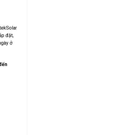
tekSolar
ắp đặt,
ngày ở
đến