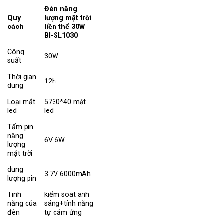
Đèn năng
Quy
lượng mặt trời
cách
liền thể 30W
BI-SL1030
Công
30W
suất
Thời gian
12h
dùng
Loại mắt
5730*40 mắt
led
led
Tấm pin
năng
6V 6W
lượng
mặt trời
dung
3.7V 6000mAh
lượng pin
Tính
kiểm soát ánh
năng của
sáng+tính năng
đèn
tự cảm ứng