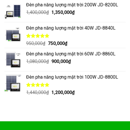
Đèn pha năng lượng mặt trời 200W JD-8200L
1,400,000
₫
1,350,000
₫
Đèn pha năng lượng mặt trời 40W JD-8840L
Được xếp
950,000
₫
750,000
₫
hạng
5.00
5 sao
Đèn pha năng lượng mặt trời 60W JD-8860L
1,080,000
₫
900,000
₫
Đèn pha năng lượng mặt trời 100W JD-8800L
Được xếp
1,440,000
₫
1,200,000
₫
hạng
5.00
5 sao