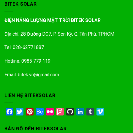
BITEK SOLAR
ĐIỆN NĂNG LƯỢNG MẶT TRỜI BITEK SOLAR
Địa chỉ: 28 Đường DC7, P. Sơn Kỳ, Q. Tân Phú, TPHCM
Tel: 028-62771887
Hotline: 0985 779 119
Email: bitek.vn@gmail.com
LIÊN HỆ BITEKSOLAR
Facebook
Twitter
Pinterest
Behance
Flickr
Foursquare
GitHub
LinkedIn
Tumblr
Vimeo
BẢN ĐỒ ĐẾN BITEKSOLAR