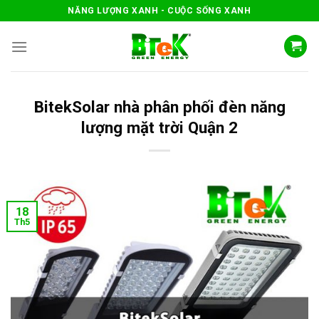
Skip
NĂNG LƯỢNG XANH - CUỘC SỐNG XANH
to
content
BitekSolar nhà phân phối đèn năng
lượng mặt trời Quận 2
18
Th5