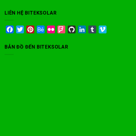
LIÊN HỆ BITEKSOLAR
Facebook
Twitter
Pinterest
Behance
Flickr
Foursquare
GitHub
LinkedIn
Tumblr
Vimeo
BẢN ĐỒ ĐẾN BITEKSOLAR