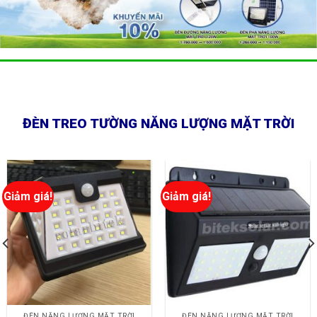
ĐÈN TREO TƯỜNG NĂNG LƯỢNG MẶT TRỜI
Giảm giá!
Giảm giá!
ĐÈN NĂNG LƯỢNG MẶT TRỜI
ĐÈN NĂNG LƯỢNG MẶT TRỜI